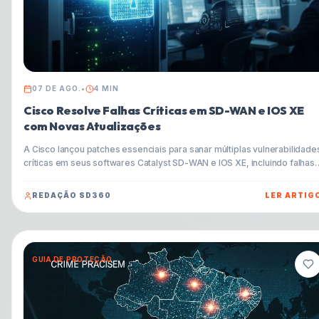
07 DE AGO.
•
4
MIN
Cisco Resolve Falhas Críticas em SD-WAN e IOS XE
com Novas Atualizações
A Cisco lançou patches essenciais para sanar múltiplas vulnerabilidade
críticas em seus softwares Catalyst SD-WAN e IOS XE, incluindo falhas
com pontuação CVSS de 9.8. Entenda o impacto e como proteger sua
infraestrutura.
REDAÇÃO SD360
LER ARTIG
GUIA DE PROTEÇÃO