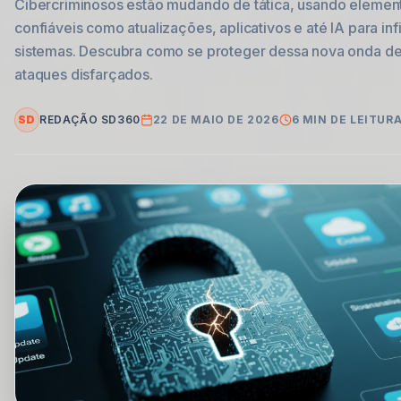
Cibercriminosos estão mudando de tática, usando elemen
confiáveis como atualizações, aplicativos e até IA para infi
sistemas. Descubra como se proteger dessa nova onda d
ataques disfarçados.
SD
REDAÇÃO SD360
22 DE MAIO DE 2026
6
MIN DE LEITUR