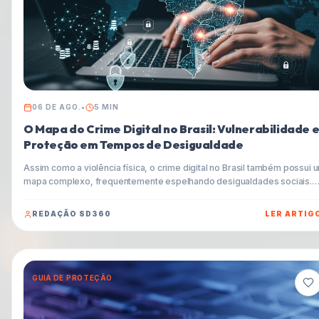
06 DE AGO.
•
5
MIN
O Mapa do Crime Digital no Brasil: Vulnerabilidade 
Proteção em Tempos de Desigualdade
Assim como a violência física, o crime digital no Brasil também possui 
mapa complexo, frequentemente espelhando desigualdades sociais.
Entenda como criminosos exploram essas brechas e aprenda estratég
essenciais para proteger seus dados e finanças neste cenário.
REDAÇÃO SD360
LER ARTIG
GUIA DE PROTEÇÃO