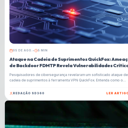
05 DE AGO.
•
5
MIN
Ataque na Cadeia de Suprimentos QuickFox: Ameaç
de Backdoor FDMTP Revela Vulnerabilidades Crític
Pesquisadores de cibersegurança revelaram um sofisticado ataque de
cadeia de suprimentos à ferramenta VPN QuickFox. Entenda como o
instalador do Windows foi trojanizado para entregar o backdoor FDMT
e aprenda dicas essenciais para proteger-se contra esse tipo de
REDAÇÃO SD360
LER ARTIG
ameaça.