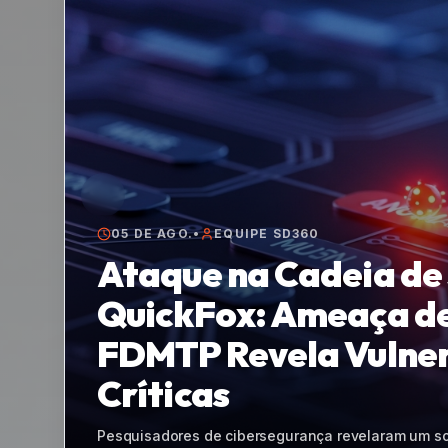
05 DE AGO.
•
EQUIPE SD360
Ataque de Worm no 
Cadeia de Supriment
Foi Comprometida
Um verme malicioso direcionado a pacotes npm ro