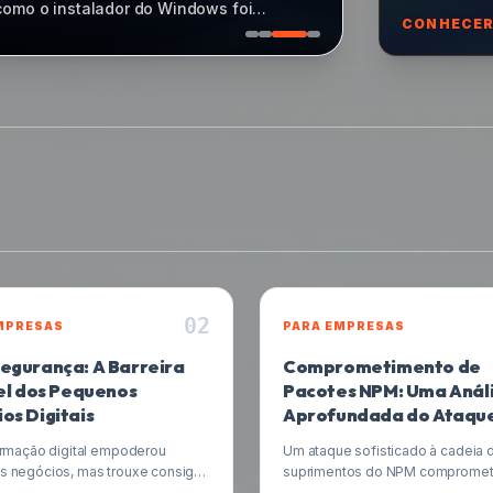
ntenda o ataque, seus riscos e como
CONHECER
0
2
MPRESAS
PARA EMPRESAS
egurança: A Barreira
Comprometimento de
vel dos Pequenos
Pacotes NPM: Uma Anál
os Digitais
Aprofundada do Ataque
Seus Impactos
ormação digital empoderou
Um ataque sofisticado à cadeia 
 negócios, mas trouxe consigo
suprimentos do NPM compromet
o crucial: a cibersegurança.
conta de um mantenedor e espa