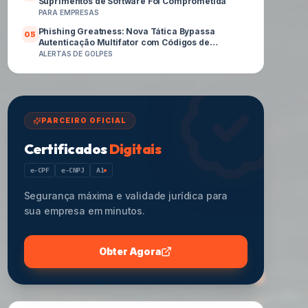
Suprimentos de Software Foi Comprometida
PARA EMPRESAS
Phishing Greatness: Nova Tática Bypassa
0
5
Autenticação Multifator com Códigos de
Dispositivo
ALERTAS DE GOLPES
PARCEIRO OFICIAL
Certificados
Digitais
e-CPF
e-CNPJ
A1
Segurança máxima e validade jurídica para
sua empresa em minutos.
Obter Agora