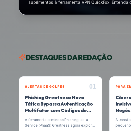
centenas de projetos em diversas organizações. E
proteger sua empresa.
DESTAQUES DA REDAÇÃO
0
1
ALERTAS DE GOLPES
PARA E
Phishing Greatness: Nova
Cibers
Tática Bypassa Autenticação
Invisí
Multifator com Códigos de
Negóci
Dispositivo
A ferramenta criminosa Phishing-as-a-
A transf
Service (PhaaS) Greatness agora explora
pequenos
uma nova e sofisticada tática: o phishing
um desafi