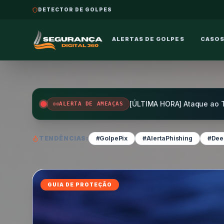
DETECTOR DE GOLPES
ALERTAS DE GOLPES
CASOS
ALERTA DE AMEAÇAS
TENDÊNCIAS:
#GolpePix
#AlertaPhishing
#Dee
PARA EMPRESAS