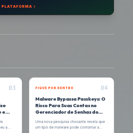
 PLATAFORMA
0
3
0
4
FIQUE POR DENTRO
Malware Bypassa Passkeys: O
ise
Risco Para Suas Contas no
 e
Gerenciador de Senhas do
Google
de
Uma nova pesquisa chocante revela que
eu a
um tipo de malware pode contornar a
lhou
segurança de contas protegidas por