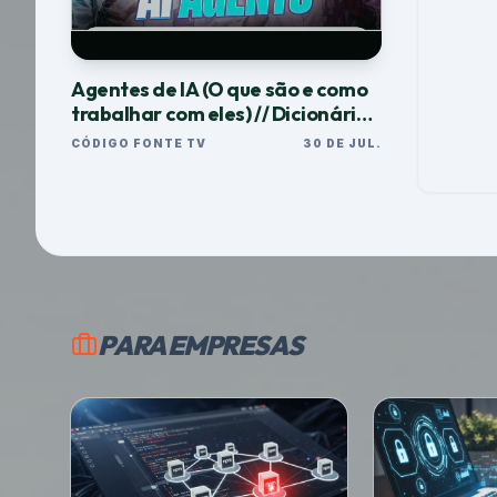
Agentes de IA (O que são e como
trabalhar com eles) // Dicionário
do Programador
CÓDIGO FONTE TV
30 DE JUL.
PARA EMPRESAS