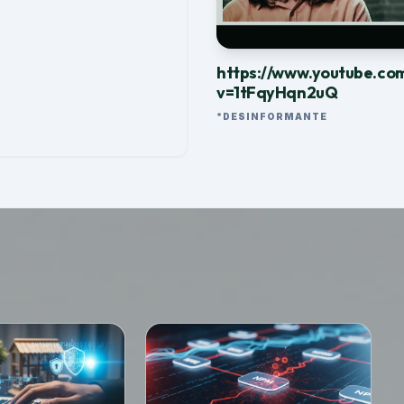
https://www.youtube.co
v=1tFqyHqn2uQ
*DESINFORMANTE