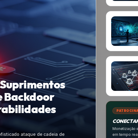
npm: Como a
os de Software
PATROCIN
CONECTAM
Monetização e
ubou credenciais e se espalhou por
em tempo real