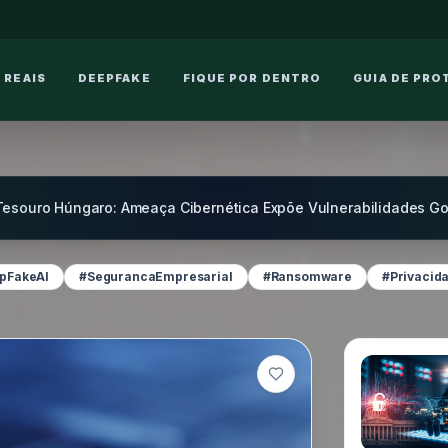
 REAIS
DEEPFAKE
FIQUE POR DENTRO
GUIA DE PRO
pFakeAI
#SegurancaEmpresarial
#Ransomware
#Privacid