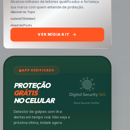
Alcance milhares de leitores qualificados e fortaleça
sua marca com quem entende de proteção.
Banner no Topo
Lateral (Sidebar)
Feed de Posts
VER MÍDIA KIT
APP VERIFICADO
PROTEÇÃO
GRÁTIS
NO CELULAR
Detector de golpes com IA e
alertas em tempo real. Não seja a
próxima vítima, instale agora.