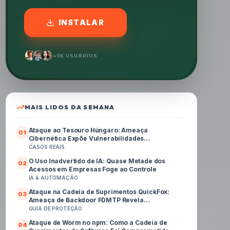
INSTALAR
+5K USUÁRIOS
MAIS LIDOS DA SEMANA
Ataque ao Tesouro Húngaro: Ameaça
0
1
Cibernética Expõe Vulnerabilidades
Governamentais
CASOS REAIS
O Uso Inadvertido de IA: Quase Metade dos
0
2
Acessos em Empresas Foge ao Controle
IA & AUTOMAÇÃO
Ataque na Cadeia de Suprimentos QuickFox:
0
3
Ameaça de Backdoor FDMTP Revela
Vulnerabilidades Críticas
GUIA DE PROTEÇÃO
Ataque de Worm no npm: Como a Cadeia de
0
4