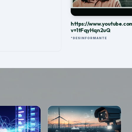
https://www.youtube.co
v=1tFqyHqn2uQ
*DESINFORMANTE