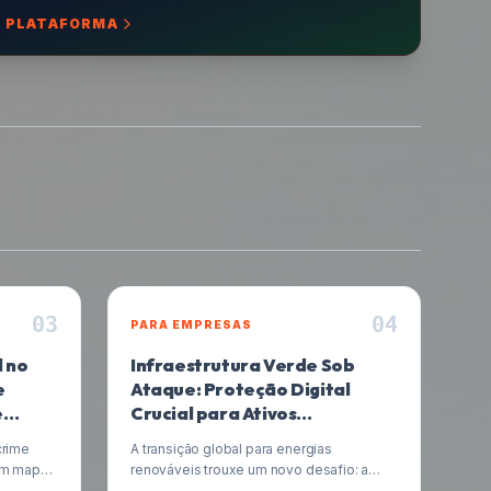
 PLATAFORMA
0
3
0
4
PARA EMPRESAS
l no
Infraestrutura Verde Sob
e
Ataque: Proteção Digital
e
Crucial para Ativos
Energéticos
crime
A transição global para energias
 um mapa
renováveis trouxe um novo desafio: a
elhando
crescente vulnerabilidade a furtos e