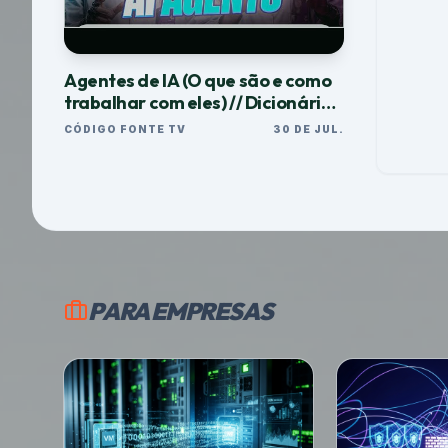
Agentes de IA (O que são e como
trabalhar com eles) // Dicionário
do Programador
CÓDIGO FONTE TV
30 DE JUL.
PARA EMPRESAS