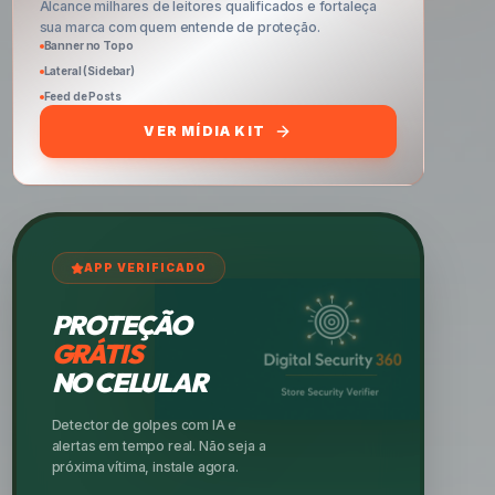
Alcance milhares de leitores qualificados e fortaleça
sua marca com quem entende de proteção.
Banner no Topo
Lateral (Sidebar)
Feed de Posts
VER MÍDIA KIT
APP VERIFICADO
PROTEÇÃO
GRÁTIS
NO CELULAR
Detector de golpes com IA e
alertas em tempo real. Não seja a
próxima vítima, instale agora.