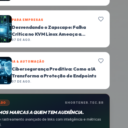
PARA EMPRESAS
Desvendando o Zapscape: Falha
Crítica no KVM Linux Ameaça a
Integridade de Hosts Virtuais
07 DE AGO.
PARA EMPRESAS
Netscout Eleva Proteção DDoS a 33
Tbps: Implicações para a Segurança
Digital Corporativa no Brasil
07 DE AGO.
ADO
SHORTENER.TEC.BR
OS MARCAS A QUEM TEM AUDIÊNCIA.
 rastreamento avançado de links com inteligência e métricas
.