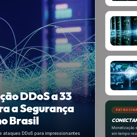
tiva: Como a IA
PATROCIN
ão de Endpoints
CONECTAM
Monetização e
ativa com a integração de Inteligência
em tempo real