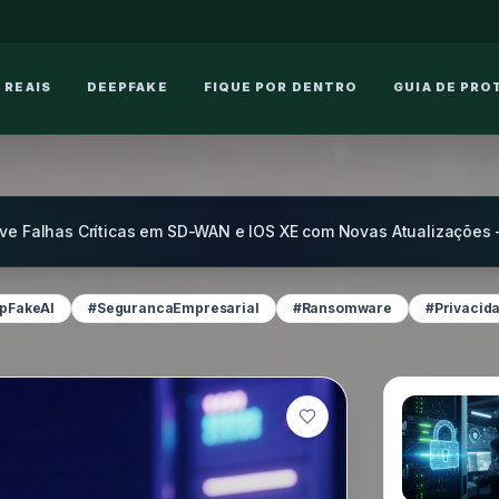
 REAIS
DEEPFAKE
FIQUE POR DENTRO
GUIA DE PRO
pFakeAI
#SegurancaEmpresarial
#Ransomware
#Privacid