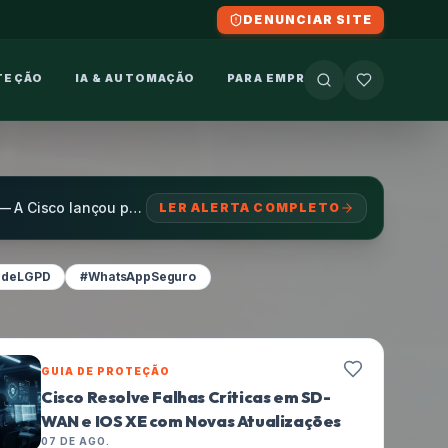
DENUNCIAR SITE
TEÇÃO
IA & AUTOMAÇÃO
PARA EMPRESAS
PRIMEIRO
[ÚLTIMA HORA] Cisco Resolve Falhas Críticas em SD-WAN e IOS XE com Novas Atualizações — A Cisco lançou patches essenciais para sanar múltiplas vulnerabilidades críticas em seus s...
LER ALERTA COMPLETO
adeLGPD
#WhatsAppSeguro
GUIA DE PROTEÇÃO
Cisco Resolve Falhas Críticas em SD-
WAN e IOS XE com Novas Atualizações
07 DE AGO.