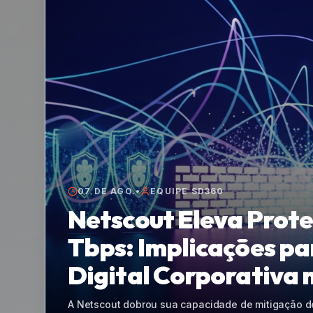
07 DE AGO.
•
EQUIPE SD360
Cibersegurança Predi
Transforma a Proteç
A Ivanti eleva o patamar da cibersegurança corpor