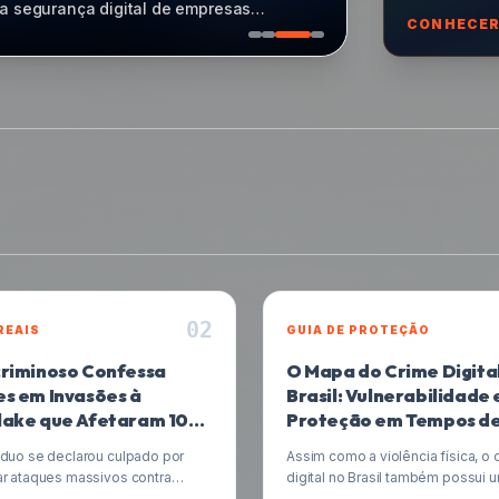
do na prevenção proativa de riscos em
CONHECER
de paradigma, indo além da detecção
noma. Entenda como essa tecnologia
enciais para fortalecer suas defesas.
0
2
REAIS
GUIA DE PROTEÇÃO
riminoso Confessa
O Mapa do Crime Digita
s em Invasões à
Brasil: Vulnerabilidade 
lake que Afetaram 100
Proteção em Tempos d
s de Pessoas
Desigualdade
íduo se declarou culpado por
Assim como a violência física, o 
ar ataques massivos contra
digital no Brasil também possui
 da plataforma de dados
complexo, frequentemente esp