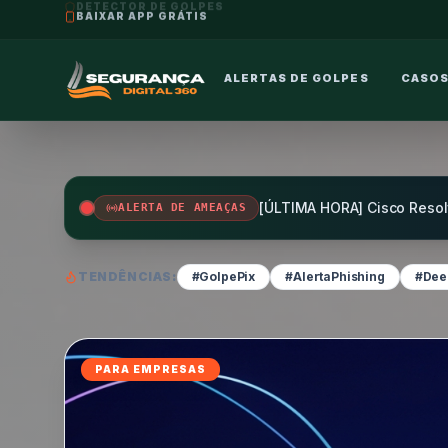
DETECTOR DE GOLPES
ALERTAS DE GOLPES
CASOS
ALERTA DE AMEAÇAS
TENDÊNCIAS:
#GolpePix
#AlertaPhishing
#Dee
IA & AUTOMAÇÃO