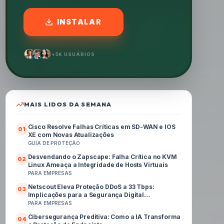
INSTALAR
+5K USUÁRIOS
MAIS LIDOS DA SEMANA
Cisco Resolve Falhas Críticas em SD-WAN e IOS
0
1
XE com Novas Atualizações
GUIA DE PROTEÇÃO
Desvendando o Zapscape: Falha Crítica no KVM
0
2
Linux Ameaça a Integridade de Hosts Virtuais
PARA EMPRESAS
Netscout Eleva Proteção DDoS a 33 Tbps:
0
3
Implicações para a Segurança Digital
Corporativa no Brasil
PARA EMPRESAS
Cibersegurança Preditiva: Como a IA Transforma
0
4