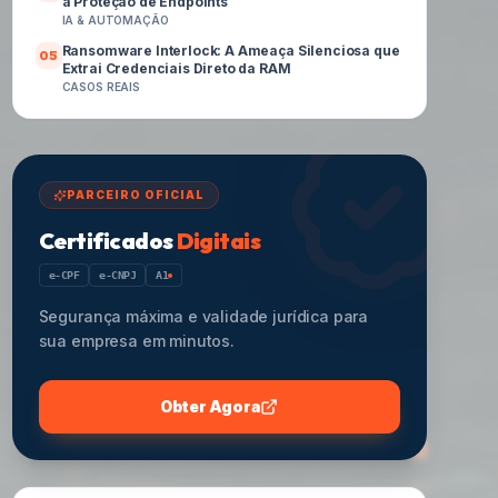
a Proteção de Endpoints
IA & AUTOMAÇÃO
Ransomware Interlock: A Ameaça Silenciosa que
0
5
Extrai Credenciais Direto da RAM
CASOS REAIS
PARCEIRO OFICIAL
Certificados
Digitais
e-CPF
e-CNPJ
A1
Segurança máxima e validade jurídica para
sua empresa em minutos.
Obter Agora