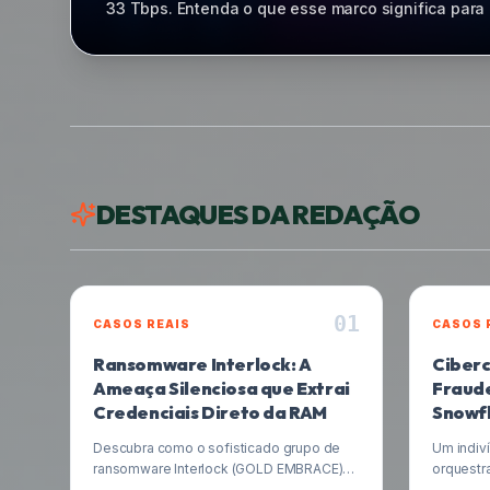
Artificial em sua plataforma Ivanti Neurons, focan
endpoints. Este avanço representa uma mudança 
para antecipar e remediar ameaças de forma autô
impacta empresas brasileiras e descubra dicas ess
DESTAQUES DA REDAÇÃO
0
1
CASOS REAIS
CASOS 
Ransomware Interlock: A
Ciberc
Ameaça Silenciosa que Extrai
Fraude
Credenciais Direto da RAM
Snowf
Milhõe
Descubra como o sofisticado grupo de
Um indiv
ransomware Interlock (GOLD EMBRACE)
orquestr
opera, fugindo do modelo tradicional de
clientes