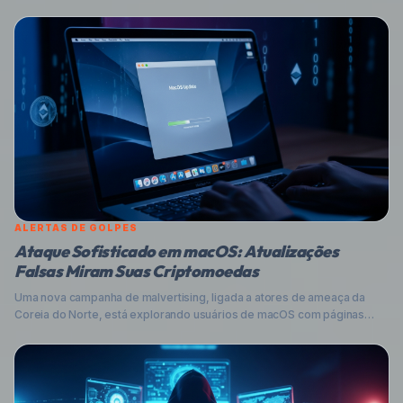
criptomoedas de usuários. Entenda a mecânica desse ataque de
supply chain e aprenda as melhores práticas para proteger suas
transações e dados.
ALERTAS DE GOLPES
Ataque Sofisticado em macOS: Atualizações
Falsas Miram Suas Criptomoedas
Uma nova campanha de malvertising, ligada a atores de ameaça da
Coreia do Norte, está explorando usuários de macOS com páginas
falsas de atualização para instalar malware que rouba criptomoedas.
Entenda como funciona e proteja-se.