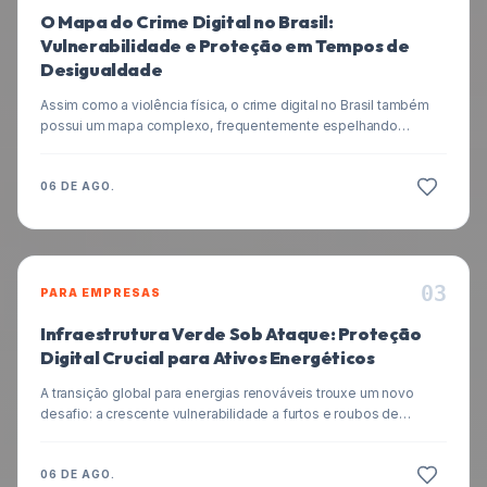
O Mapa do Crime Digital no Brasil:
Vulnerabilidade e Proteção em Tempos de
Desigualdade
Assim como a violência física, o crime digital no Brasil também
possui um mapa complexo, frequentemente espelhando
desigualdades sociais. Entenda como criminosos exploram
essas brechas e aprenda estratégias essenciais para proteger
seus dados e finanças neste cenário.
06 DE AGO.
0
3
PARA EMPRESAS
Infraestrutura Verde Sob Ataque: Proteção
Digital Crucial para Ativos Energéticos
A transição global para energias renováveis trouxe um novo
desafio: a crescente vulnerabilidade a furtos e roubos de
equipamentos. Este artigo explora como a segurança digital é
fundamental para proteger os ativos físicos da infraestrutura
verde, com foco no cenário brasileiro e dicas práticas para
06 DE AGO.