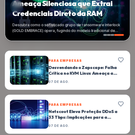
Ameaça Silenciosa que Extrai
Credenciais Direto da RAM
Descubra como o sofisticado grupo de ransomware Interlock
(GOLD EMBRACE) opera, fugindo do modelo tradicional de
RaaS e roubando credenciais diretamente da memória RAM.
Analisamos a técnica, seus riscos e oferecemos dicas
práticas para proteger sua empresa e seus dados contra essa
nova geração de ameaças cibernéticas no Brasil.
PARA EMPRESAS
Desvendando o Zapscape: Falha
Crítica no KVM Linux Ameaça a
Integridade de Hosts Virtuais
07 DE AGO.
PARA EMPRESAS
Netscout Eleva Proteção DDoS a
33 Tbps: Implicações para a
Segurança Digital Corporativa
07 DE AGO.
no Brasil