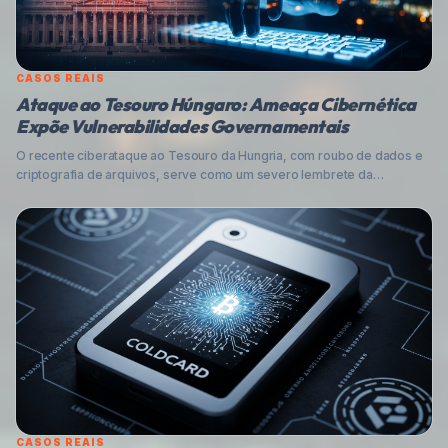
CASOS REAIS
Ataque ao Tesouro Húngaro: Ameaça Cibernética
Expõe Vulnerabilidades Governamentais
O recente ciberataque ao Tesouro da Hungria, com roubo de dados e
criptografia de arquivos, serve como um severo lembrete da
persistência e sofisticação das ameaças digitais que miram instituições
governamentais. Analisamos o incidente, o cenário brasileiro e
oferecemos estratégias robustas de proteção.
CASOS REAIS