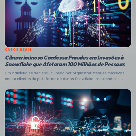
CASOS REAIS
Cibercriminoso Confessa Fraudes em Invasões à
Snowflake que Afetaram 100 Milhões de Pessoas
Um indivíduo se declarou culpado por orquestrar ataques massivos
contra clientes da plataforma de dados Snowflake, resultando na
exposição de informações de pelo menos 100 milhões de pessoas e
prejuízos milionários. Entenda o caso e como se proteger.