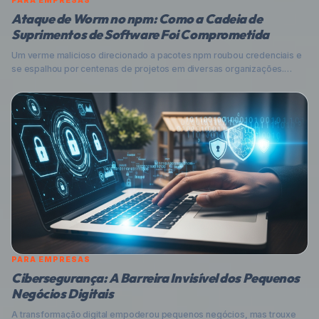
PARA EMPRESAS
Ataque de Worm no npm: Como a Cadeia de
Suprimentos de Software Foi Comprometida
Um verme malicioso direcionado a pacotes npm roubou credenciais e
se espalhou por centenas de projetos em diversas organizações.
Entenda o ataque, seus riscos e como proteger sua empresa.
PARA EMPRESAS
Cibersegurança: A Barreira Invisível dos Pequenos
Negócios Digitais
A transformação digital empoderou pequenos negócios, mas trouxe