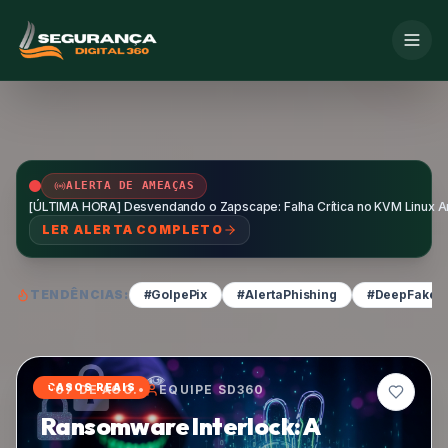
ALERTA DE AMEAÇAS
[ÚLTIMA HORA] Desvendando o Zapscape: Falha Crítica no KVM Linux Ame
LER ALERTA COMPLETO
TENDÊNCIAS:
#GolpePix
#AlertaPhishing
#DeepFakeA
CASOS REAIS
07 DE AGO.
•
EQUIPE SD360
Ransomware Interlock: A