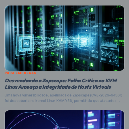
PARA EMPRESAS
Desvendando o Zapscape: Falha Crítica no KVM
Linux Ameaça a Integridade de Hosts Virtuais
Uma nova vulnerabilidade, apelidada de Zapscape (CVE-2026-64561),
foi descoberta no kernel Linux KVM/x86, permitindo que atacantes
com privilégios em máquinas virtuais convidadas (VMs) escapem do
isolamento e executem código diretamente no sistema host. Entenda
os riscos e como proteger seus ambientes virtualizados.