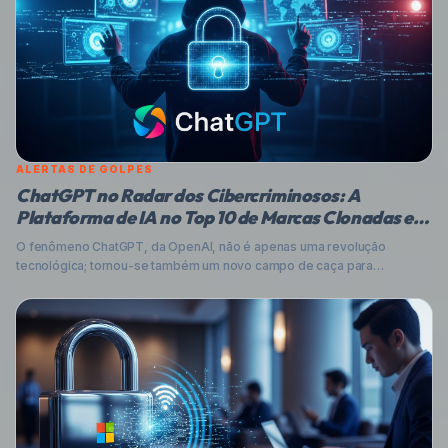
ALERTAS DE GOLPES
ChatGPT no Radar dos Cibercriminosos: A
Plataforma de IA no Top 10 de Marcas Clonadas em
Phishing
O fenômeno ChatGPT, da OpenAI, não é apenas uma revolução
tecnológica; tornou-se também um novo campo de caça para
cibercriminosos. Pela primeira vez, a plataforma de IA entrou na lista
das dez marcas mais imitadas em campanhas de phishing, conforme
revelado pelo relatório Brand Phishing Ranking da Check Point
Research. Entenda como esses golpes funcionam e como proteger-
se.