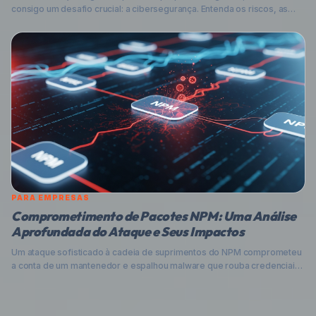
consigo um desafio crucial: a cibersegurança. Entenda os riscos, as
vulnerabilidades e como proteger seu empreendimento na era digital.
PARA EMPRESAS
Comprometimento de Pacotes NPM: Uma Análise
Aprofundada do Ataque e Seus Impactos
Um ataque sofisticado à cadeia de suprimentos do NPM comprometeu
a conta de um mantenedor e espalhou malware que rouba credenciais,
afetando centenas de bibliotecas amplamente utilizadas. Entenda a
mecânica por trás dessa ameaça, seus riscos para empresas
brasileiras e as medidas essenciais para proteger seus projetos.