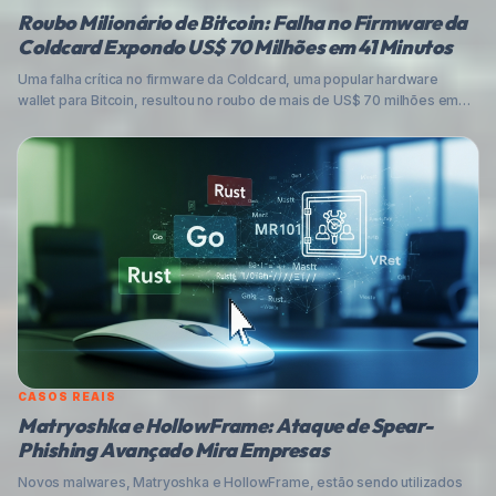
Roubo Milionário de Bitcoin: Falha no Firmware da
Coldcard Expondo US$ 70 Milhões em 41 Minutos
Uma falha crítica no firmware da Coldcard, uma popular hardware
wallet para Bitcoin, resultou no roubo de mais de US$ 70 milhões em
criptomoedas em apenas 41 minutos. Entenda o que aconteceu, a raiz
do problema em um gerador de números pseudoaleatórios e como
você pode proteger seus ativos digitais de ameaças crescentes.
CASOS REAIS
Matryoshka e HollowFrame: Ataque de Spear-
Phishing Avançado Mira Empresas
Novos malwares, Matryoshka e HollowFrame, estão sendo utilizados