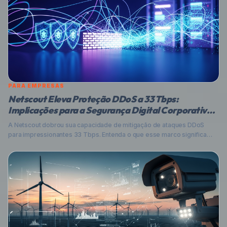
PARA EMPRESAS
Netscout Eleva Proteção DDoS a 33 Tbps:
Implicações para a Segurança Digital Corporativa
no Brasil
A Netscout dobrou sua capacidade de mitigação de ataques DDoS
para impressionantes 33 Tbps. Entenda o que esse marco significa
para a segurança digital de empresas brasileiras, a crescente ameaça
dos ataques DDoS, e como sua organização pode se proteger em um
cenário de ciberameaças cada vez mais complexo e volumoso.