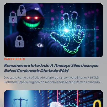
CASOS REAIS
Ransomware Interlock: A Ameaça Silenciosa que
Extrai Credenciais Direto da RAM
Descubra como o sofisticado grupo de ransomware Interlock (GOLD
EMBRACE) opera, fugindo do modelo tradicional de RaaS e roubando
credenciais diretamente da memória RAM. Analisamos a técnica, seus
riscos e oferecemos dicas práticas para proteger sua empresa e seus
dados contra essa nova geração de ameaças cibernéticas no Brasil.