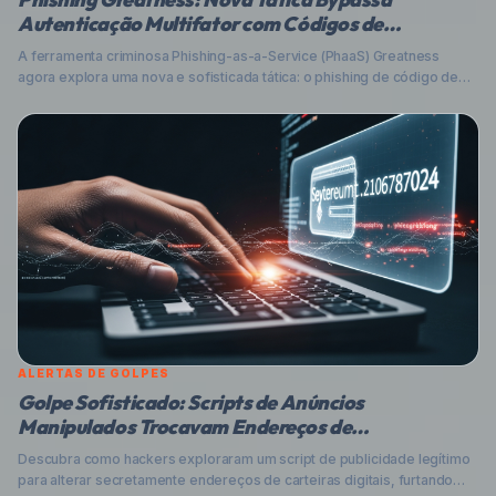
Autenticação Multifator com Códigos de
Dispositivo
A ferramenta criminosa Phishing-as-a-Service (PhaaS) Greatness
agora explora uma nova e sofisticada tática: o phishing de código de
dispositivo. Essa abordagem maliciosa abusa do protocolo OAuth 2.0
para contornar a Autenticação Multifator (MFA) e roubar tokens de
acesso, permitindo que cibercriminosos assumam o controle de
contas de usuário. Entenda como funciona e como se proteger.
ALERTAS DE GOLPES
Golpe Sofisticado: Scripts de Anúncios
Manipulados Trocavam Endereços de
Criptomoedas
Descubra como hackers exploraram um script de publicidade legítimo
para alterar secretamente endereços de carteiras digitais, furtando