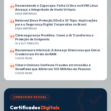
Desvendando o Zapscape: Falha Crítica no KVM Linux
0
1
Ameaça a Integridade de Hosts Virtuais
PARA EMPRESAS
Netscout Eleva Proteção DDoS a 33 Tbps: Implicações
0
2
para a Segurança Digital Corporativa no Brasil
PARA EMPRESAS
Cibersegurança Preditiva: Como a IA Transforma a
0
3
Proteção de Endpoints
IA & AUTOMAÇÃO
Ransomware Interlock: A Ameaça Silenciosa que Extrai
0
4
Credenciais Direto da RAM
CASOS REAIS
Cibercriminoso Confessa Fraudes em Invasões à
0
5
Snowflake que Afetaram 100 Milhões de Pessoas
CASOS REAIS
PARCEIRO OFICIAL
Certificados
Digitais