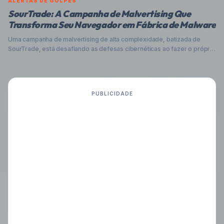
ALERTAS DE GOLPES
SourTrade: A Campanha de Malvertising Que
Transforma Seu Navegador em Fábrica de Malware
Uma campanha de malvertising de alta complexidade, batizada de
SourTrade, está desafiando as defesas cibernéticas ao fazer o próprio
navegador do usuário montar o malware em tempo real. Esta técnica
inédita, que mira traders em plataformas financeiras populares,
dificulta a detecção e exige vigilância redobrada.
PUBLICIDADE