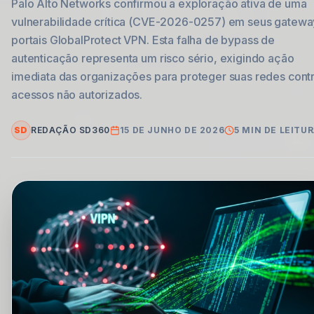
Palo Alto Networks confirmou a exploração ativa de uma
vulnerabilidade crítica (CVE-2026-0257) em seus gatewa
portais GlobalProtect VPN. Esta falha de bypass de
autenticação representa um risco sério, exigindo ação
imediata das organizações para proteger suas redes cont
acessos não autorizados.
SD
REDAÇÃO SD360
15 DE JUNHO DE 2026
5
MIN DE LEITU