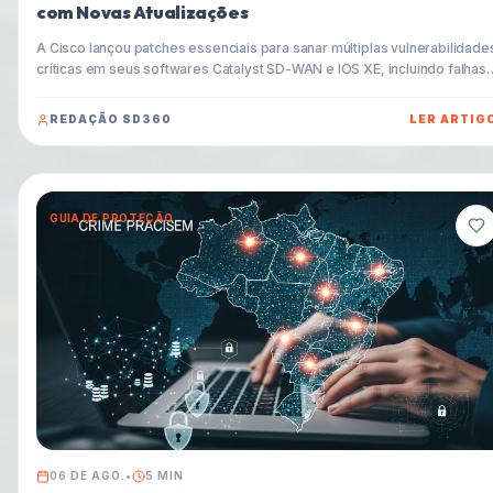
com Novas Atualizações
A Cisco lançou patches essenciais para sanar múltiplas vulnerabilidade
críticas em seus softwares Catalyst SD-WAN e IOS XE, incluindo falhas
com pontuação CVSS de 9.8. Entenda o impacto e como proteger sua
infraestrutura.
REDAÇÃO SD360
LER ARTIG
GUIA DE PROTEÇÃO
06 DE AGO.
•
5
MIN