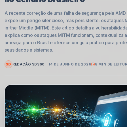
A recente correção de uma falha de segurança pela AMD
expõe um perigo silencioso, mas persistente: os ataques 
in-the-Middle (MITM). Este artigo detalha a vulnerabilidad
explica como os ataques MITM funcionam, contextualiza 
ameaça para o Brasil e oferece um guia prático para prot
seus dados e sistemas.
SD
REDAÇÃO SD360
14 DE JUNHO DE 2026
8
MIN DE LEITU