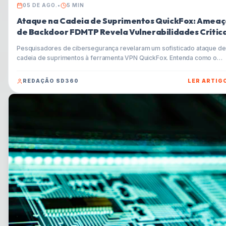
05 DE AGO.
•
5
MIN
Ataque na Cadeia de Suprimentos QuickFox: Ameaç
de Backdoor FDMTP Revela Vulnerabilidades Crític
Pesquisadores de cibersegurança revelaram um sofisticado ataque de
cadeia de suprimentos à ferramenta VPN QuickFox. Entenda como o
instalador do Windows foi trojanizado para entregar o backdoor FDMT
e aprenda dicas essenciais para proteger-se contra esse tipo de
REDAÇÃO SD360
LER ARTIG
ameaça.