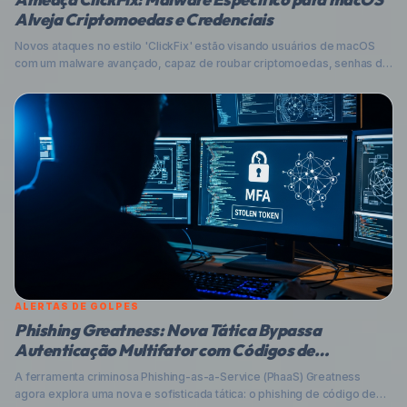
Alveja Criptomoedas e Credenciais
Novos ataques no estilo 'ClickFix' estão visando usuários de macOS
com um malware avançado, capaz de roubar criptomoedas, senhas de
navegadores e dados sensíveis do iCloud Keychain. Entenda como
funciona essa ameaça e aprenda a se proteger.
ALERTAS DE GOLPES
Phishing Greatness: Nova Tática Bypassa
Autenticação Multifator com Códigos de
Dispositivo
A ferramenta criminosa Phishing-as-a-Service (PhaaS) Greatness
agora explora uma nova e sofisticada tática: o phishing de código de