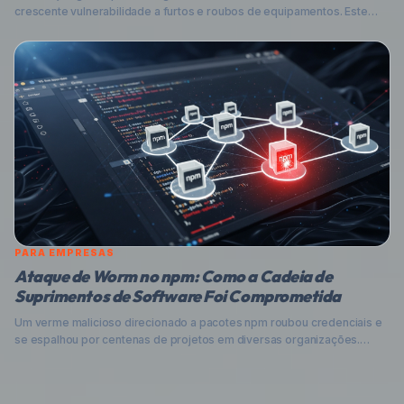
crescente vulnerabilidade a furtos e roubos de equipamentos. Este
artigo explora como a segurança digital é fundamental para proteger
os ativos físicos da infraestrutura verde, com foco no cenário
brasileiro e dicas práticas para empresas.
PARA EMPRESAS
Ataque de Worm no npm: Como a Cadeia de
Suprimentos de Software Foi Comprometida
Um verme malicioso direcionado a pacotes npm roubou credenciais e
se espalhou por centenas de projetos em diversas organizações.
Entenda o ataque, seus riscos e como proteger sua empresa.