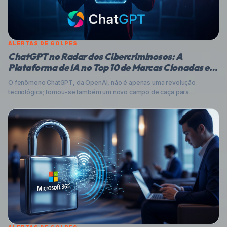
ALERTAS DE GOLPES
ChatGPT no Radar dos Cibercriminosos: A
Plataforma de IA no Top 10 de Marcas Clonadas em
Phishing
O fenômeno ChatGPT, da OpenAI, não é apenas uma revolução
tecnológica; tornou-se também um novo campo de caça para
cibercriminosos. Pela primeira vez, a plataforma de IA entrou na lista
das dez marcas mais imitadas em campanhas de phishing, conforme
revelado pelo relatório Brand Phishing Ranking da Check Point
Research. Entenda como esses golpes funcionam e como proteger-
se.