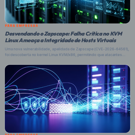
PARA EMPRESAS
Desvendando o Zapscape: Falha Crítica no KVM
Linux Ameaça a Integridade de Hosts Virtuais
Uma nova vulnerabilidade, apelidada de Zapscape (CVE-2026-64561),
foi descoberta no kernel Linux KVM/x86, permitindo que atacantes
com privilégios em máquinas virtuais convidadas (VMs) escapem do
isolamento e executem código diretamente no sistema host. Entenda
os riscos e como proteger seus ambientes virtualizados.