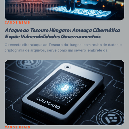
CASOS REAIS
Ataque ao Tesouro Húngaro: Ameaça Cibernética
Expõe Vulnerabilidades Governamentais
O recente ciberataque ao Tesouro da Hungria, com roubo de dados e
criptografia de arquivos, serve como um severo lembrete da
persistência e sofisticação das ameaças digitais que miram instituições
governamentais. Analisamos o incidente, o cenário brasileiro e
oferecemos estratégias robustas de proteção.
CASOS REAIS