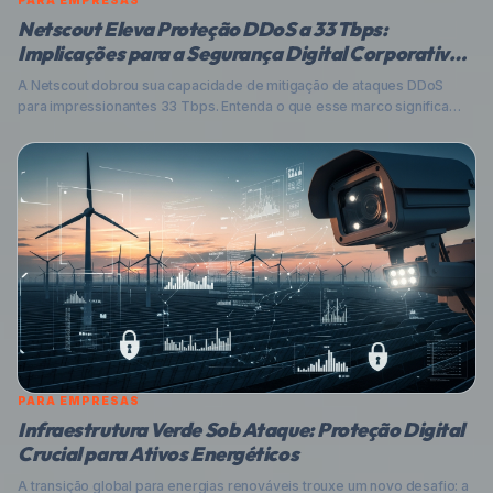
PARA EMPRESAS
Netscout Eleva Proteção DDoS a 33 Tbps:
Implicações para a Segurança Digital Corporativa
no Brasil
A Netscout dobrou sua capacidade de mitigação de ataques DDoS
para impressionantes 33 Tbps. Entenda o que esse marco significa
para a segurança digital de empresas brasileiras, a crescente ameaça
dos ataques DDoS, e como sua organização pode se proteger em um
cenário de ciberameaças cada vez mais complexo e volumoso.
PARA EMPRESAS
Infraestrutura Verde Sob Ataque: Proteção Digital
Crucial para Ativos Energéticos
A transição global para energias renováveis trouxe um novo desafio: a