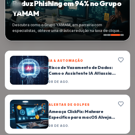
Pacotes npm Maliciosos
Ameaçam Windows, Mac e Linux
Uma nova e massiva campanha cibernética foi descoberta,
envolvendo quase 800 pacotes maliciosos no registro npm.
Estes pacotes são projetados para instalar Trojans de Acesso
Remoto (RATs) e ladrões de informações (infostealers) em
sistemas Windows, macOS e Linux, representando uma séria
ameaça para desenvolvedores e empresas.
IA & AUTOMAÇÃO
Risco de Vazamento de Dados:
Como o Assistente IA Atlassian
Rovo Pode Ser Enganado
08 DE AGO.
ALERTAS DE GOLPES
Ameaça ClickFix: Malware
Específico para macOS Alveja
Criptomoedas e Credenciais
08 DE AGO.