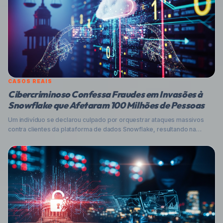
CASOS REAIS
Cibercriminoso Confessa Fraudes em Invasões à
Snowflake que Afetaram 100 Milhões de Pessoas
Um indivíduo se declarou culpado por orquestrar ataques massivos
contra clientes da plataforma de dados Snowflake, resultando na
exposição de informações de pelo menos 100 milhões de pessoas e
prejuízos milionários. Entenda o caso e como se proteger.