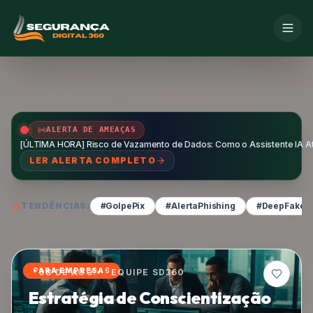
ALERTA DE AMEAÇAS
[ÚLTIMA HORA] Risco de Vazamento de Dados: Como o Assistente IA Atla
LER ALERTA COMPLETO
TENDÊNCIAS:
#GolpePix
#AlertaPhishing
#DeepFakeA
08 DE AGO.
•
EQUIPE SD360
Ataque à Cadeia de
PARA EMPRESAS
Suprimentos: Centenas de