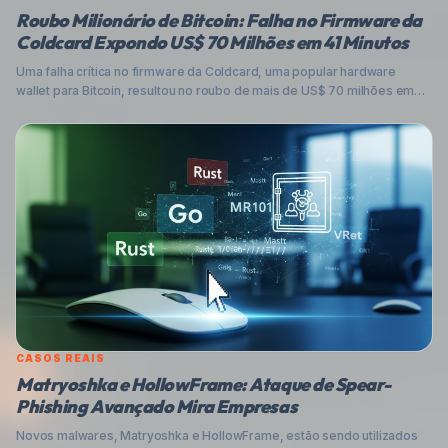
Roubo Milionário de Bitcoin: Falha no Firmware da
Coldcard Expondo US$ 70 Milhões em 41 Minutos
Uma falha crítica no firmware da Coldcard, uma popular hardware
wallet para Bitcoin, resultou no roubo de mais de US$ 70 milhões em
criptomoedas em apenas 41 minutos. Entenda o que aconteceu, a raiz
do problema em um gerador de números pseudoaleatórios e como
você pode proteger seus ativos digitais de ameaças crescentes.
CASOS REAIS
Matryoshka e HollowFrame: Ataque de Spear-
Phishing Avançado Mira Empresas
Novos malwares, Matryoshka e HollowFrame, estão sendo utilizados