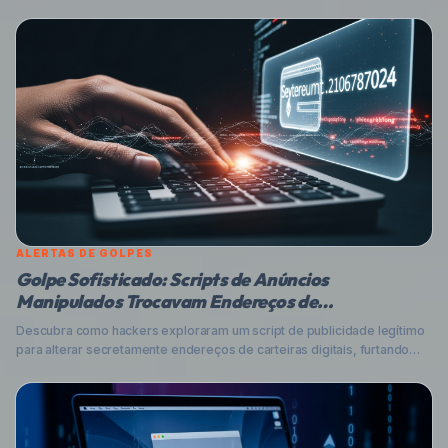
dispositivo. Essa abordagem maliciosa abusa do protocolo OAuth 2.0
para contornar a Autenticação Multifator (MFA) e roubar tokens de
acesso, permitindo que cibercriminosos assumam o controle de
contas de usuário. Entenda como funciona e como se proteger.
ALERTAS DE GOLPES
Golpe Sofisticado: Scripts de Anúncios
Manipulados Trocavam Endereços de
Criptomoedas
Descubra como hackers exploraram um script de publicidade legítimo
para alterar secretamente endereços de carteiras digitais, furtando
criptomoedas de usuários. Entenda a mecânica desse ataque de
supply chain e aprenda as melhores práticas para proteger suas
transações e dados.