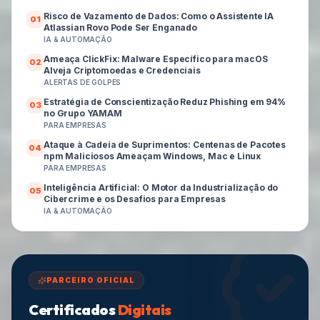
Risco de Vazamento de Dados: Como o Assistente IA
0
1
Atlassian Rovo Pode Ser Enganado
IA & AUTOMAÇÃO
Ameaça ClickFix: Malware Específico para macOS
0
2
Alveja Criptomoedas e Credenciais
ALERTAS DE GOLPES
Estratégia de Conscientização Reduz Phishing em 94%
0
3
no Grupo YAMAM
PARA EMPRESAS
Ataque à Cadeia de Suprimentos: Centenas de Pacotes
0
4
npm Maliciosos Ameaçam Windows, Mac e Linux
PARA EMPRESAS
Inteligência Artificial: O Motor da Industrialização do
0
5
Cibercrime e os Desafios para Empresas
IA & AUTOMAÇÃO
PARCEIRO OFICIAL
Certificados
Digitais