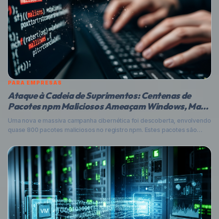
PARA EMPRESAS
Ataque à Cadeia de Suprimentos: Centenas de
Pacotes npm Maliciosos Ameaçam Windows, Mac e
Linux
Uma nova e massiva campanha cibernética foi descoberta, envolvendo
quase 800 pacotes maliciosos no registro npm. Estes pacotes são
projetados para instalar Trojans de Acesso Remoto (RATs) e ladrões
de informações (infostealers) em sistemas Windows, macOS e Linux,
representando uma séria ameaça para desenvolvedores e empresas.