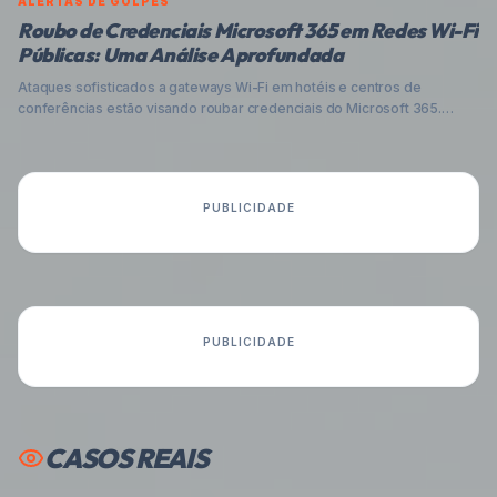
ALERTAS DE GOLPES
Roubo de Credenciais Microsoft 365 em Redes Wi-Fi
Públicas: Uma Análise Aprofundada
Ataques sofisticados a gateways Wi-Fi em hotéis e centros de
conferências estão visando roubar credenciais do Microsoft 365.
Entenda como operam, o impacto no Brasil e as melhores estratégias
para proteger seus dados e sua empresa contra essa ameaça
crescente.
PUBLICIDADE
PUBLICIDADE
CASOS REAIS