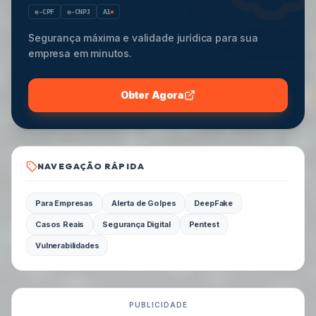
e-CPF
e-CNPJ
A1
Segurança máxima e validade jurídica para sua
empresa em minutos.
Obter Agora
NAVEGAÇÃO RÁPIDA
Para Empresas
Alerta de Golpes
DeepFake
Casos Reais
Segurança Digital
Pentest
Vulnerabilidades
PUBLICIDADE