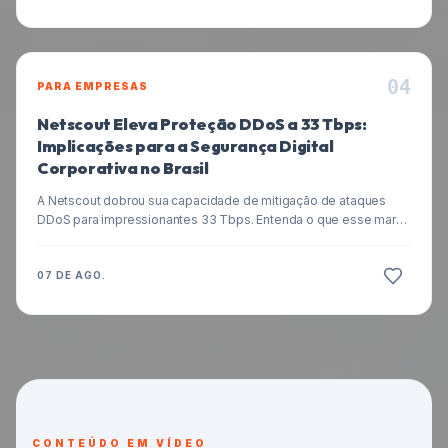
ambientes virtualizados.
0
4
PARA EMPRESAS
Netscout Eleva Proteção DDoS a 33 Tbps:
Implicações para a Segurança Digital
Corporativa no Brasil
A Netscout dobrou sua capacidade de mitigação de ataques
DDoS para impressionantes 33 Tbps. Entenda o que esse marco
significa para a segurança digital de empresas brasileiras, a
crescente ameaça dos ataques DDoS, e como sua organização
pode se proteger em um cenário de ciberameaças cada vez
07 DE AGO.
mais complexo e volumoso.
CONTEÚDO EM VÍDEO