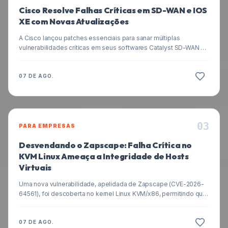
Cisco Resolve Falhas Críticas em SD-WAN e IOS
XE com Novas Atualizações
A Cisco lançou patches essenciais para sanar múltiplas
vulnerabilidades críticas em seus softwares Catalyst SD-WAN e
IOS XE, incluindo falhas com pontuação CVSS de 9.8. Entenda o
impacto e como proteger sua infraestrutura.
07 DE AGO.
0
3
PARA EMPRESAS
Desvendando o Zapscape: Falha Crítica no
KVM Linux Ameaça a Integridade de Hosts
Virtuais
Uma nova vulnerabilidade, apelidada de Zapscape (CVE-2026-
64561), foi descoberta no kernel Linux KVM/x86, permitindo que
atacantes com privilégios em máquinas virtuais convidadas
(VMs) escapem do isolamento e executem código diretamente
no sistema host. Entenda os riscos e como proteger seus
07 DE AGO.