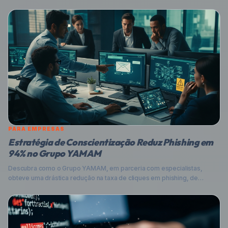
PARA EMPRESAS
Estratégia de Conscientização Reduz Phishing em
94% no Grupo YAMAM
Descubra como o Grupo YAMAM, em parceria com especialistas,
obteve uma drástica redução na taxa de cliques em phishing, de
24,64% para apenas 1,41%. Este artigo explora a importância da
conscientização contínua, o cenário brasileiro de cibersegurança e
oferece dicas práticas para proteger sua empresa contra as ameaças
digitais mais sofisticadas, incluindo deepfakes.