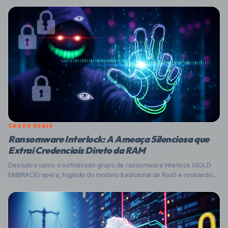
CASOS REAIS
Ransomware Interlock: A Ameaça Silenciosa que
Extrai Credenciais Direto da RAM
Descubra como o sofisticado grupo de ransomware Interlock (GOLD
EMBRACE) opera, fugindo do modelo tradicional de RaaS e roubando
credenciais diretamente da memória RAM. Analisamos a técnica, seus
riscos e oferecemos dicas práticas para proteger sua empresa e seus
dados contra essa nova geração de ameaças cibernéticas no Brasil.