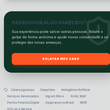
PASSOU POR ALGO PARECIDO?
Sua experiência pode salvar outras pessoas. Relate o
golpe de forma anônima e ajude nossa comunidade a se
proteger das novas ameaças.
RELATAR MEU CASO
Cibersegurança
Deepfake
Inteligência Artificial
Serviços Gerenciados
Ingram Micro
Arctic Wolf
Perícia Forense Digital
Segurança no Brasil
MDR
SOC as a Service