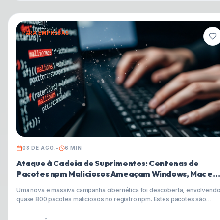
incluindo deepfakes.
PARA EMPRESAS
08 DE AGO.
•
6
MIN
Ataque à Cadeia de Suprimentos: Centenas de
Pacotes npm Maliciosos Ameaçam Windows, Mac e
Linux
Uma nova e massiva campanha cibernética foi descoberta, envolvend
quase 800 pacotes maliciosos no registro npm. Estes pacotes são
projetados para instalar Trojans de Acesso Remoto (RATs) e ladrões d
informações (infostealers) em sistemas Windows, macOS e Linux,