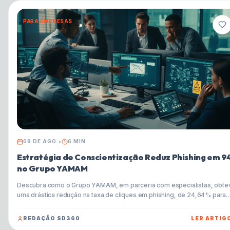
PARA EMPRESAS
08 DE AGO.
•
6
MIN
Estratégia de Conscientização Reduz Phishing em 9
no Grupo YAMAM
Descubra como o Grupo YAMAM, em parceria com especialistas, obte
uma drástica redução na taxa de cliques em phishing, de 24,64% para
apenas 1,41%. Este artigo explora a importância da conscientização
contínua, o cenário brasileiro de cibersegurança e oferece dicas prátic
REDAÇÃO SD360
LER ARTIG
para proteger sua empresa contra as ameaças digitais mais sofisticada