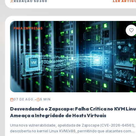
REDAÇÃO SD360
LER ARTIG
representando uma séria ameaça para desenvolvedores e empresas.
PARA EMPRESAS
07 DE AGO.
•
5
MIN
Desvendando o Zapscape: Falha Crítica no KVM Linu
Ameaça a Integridade de Hosts Virtuais
Uma nova vulnerabilidade, apelidada de Zapscape (CVE-2026-64561), 
descoberta no kernel Linux KVM/x86, permitindo que atacantes com