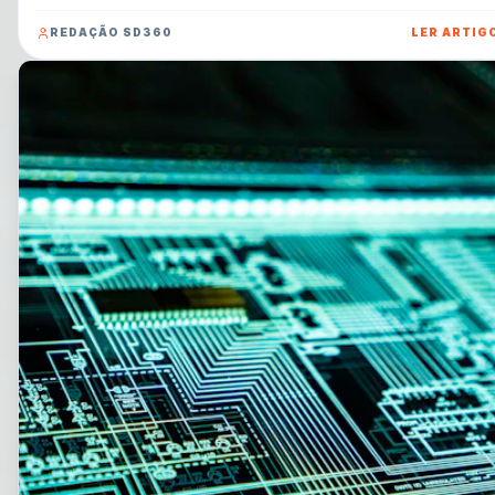
privilégios em máquinas virtuais convidadas (VMs) escapem do
isolamento e executem código diretamente no sistema host. Entenda o
REDAÇÃO SD360
LER ARTIG
riscos e como proteger seus ambientes virtualizados.