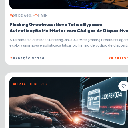
05 DE AGO.
•
6
MIN
Phishing Greatness: Nova Tática Bypassa
Autenticação Multifator com Códigos de Dispositiv
A ferramenta criminosa Phishing-as-a-Service (PhaaS) Greatness agor
explora uma nova e sofisticada tática: o phishing de código de dispositi
Essa abordagem maliciosa abusa do protocolo OAuth 2.0 para contorn
a Autenticação Multifator (MFA) e roubar tokens de acesso, permitindo
REDAÇÃO SD360
LER ARTIG
que cibercriminosos assumam o controle de contas de usuário. Entend
como funciona e como se proteger.
ALERTAS DE GOLPES