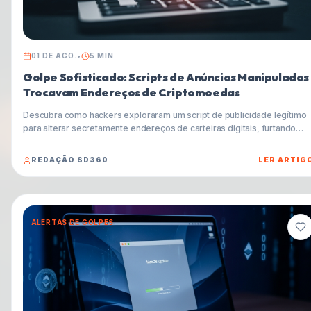
01 DE AGO.
•
5
MIN
Golpe Sofisticado: Scripts de Anúncios Manipulados
Trocavam Endereços de Criptomoedas
Descubra como hackers exploraram um script de publicidade legítimo
para alterar secretamente endereços de carteiras digitais, furtando
criptomoedas de usuários. Entenda a mecânica desse ataque de suppl
chain e aprenda as melhores práticas para proteger suas transações e
REDAÇÃO SD360
LER ARTIG
dados.
ALERTAS DE GOLPES