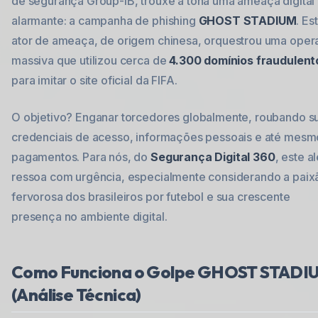
de segurança Group-IB, trouxe à tona uma ameaça digital
alarmante: a campanha de phishing
GHOST STADIUM
. Es
ator de ameaça, de origem chinesa, orquestrou uma ope
massiva que utilizou cerca de
4.300 domínios fraudulent
para imitar o site oficial da FIFA.
O objetivo? Enganar torcedores globalmente, roubando s
credenciais de acesso, informações pessoais e até mesm
pagamentos. Para nós, do
Segurança Digital 360
, este al
ressoa com urgência, especialmente considerando a paix
fervorosa dos brasileiros por futebol e sua crescente
presença no ambiente digital.
Como Funciona o Golpe GHOST STADI
(Análise Técnica)