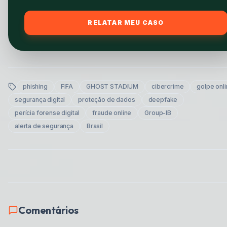
RELATAR MEU CASO
phishing
FIFA
GHOST STADIUM
cibercrime
golpe onl
segurança digital
proteção de dados
deepfake
perícia forense digital
fraude online
Group-IB
alerta de segurança
Brasil
Comentários