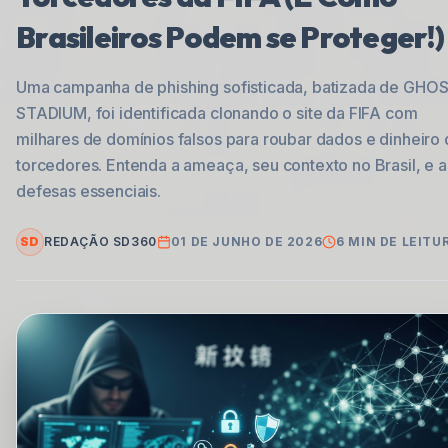
Brasileiros Podem se Proteger!)
Uma campanha de phishing sofisticada, batizada de GHO
STADIUM, foi identificada clonando o site da FIFA com
milhares de domínios falsos para roubar dados e dinheiro
torcedores. Entenda a ameaça, seu contexto no Brasil, e a
defesas essenciais.
SD
REDAÇÃO SD360
01 DE JUNHO DE 2026
6
MIN DE LEITU