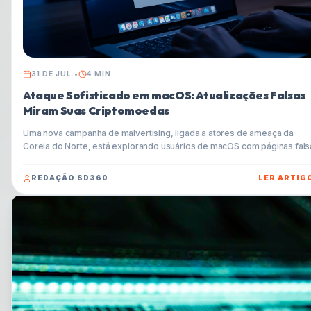
31 DE JUL.
•
4
MIN
Ataque Sofisticado em macOS: Atualizações Falsas
Miram Suas Criptomoedas
Uma nova campanha de malvertising, ligada a atores de ameaça da
Coreia do Norte, está explorando usuários de macOS com páginas fals
de atualização para instalar malware que rouba criptomoedas. Entenda
como funciona e proteja-se.
REDAÇÃO SD360
LER ARTIG