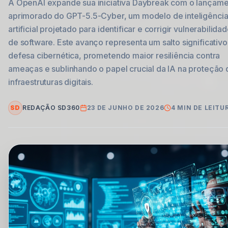
A OpenAI expande sua iniciativa Daybreak com o lançam
aprimorado do GPT-5.5-Cyber, um modelo de inteligênci
artificial projetado para identificar e corrigir vulnerabilida
de software. Este avanço representa um salto significativo
defesa cibernética, prometendo maior resiliência contra
ameaças e sublinhando o papel crucial da IA na proteção 
infraestruturas digitais.
SD
REDAÇÃO SD360
23 DE JUNHO DE 2026
4
MIN DE LEITU