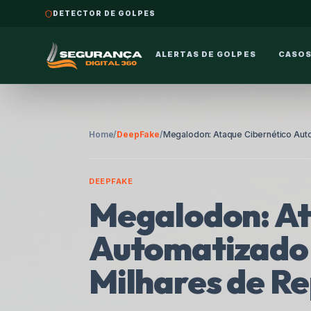
DETECTOR DE GOLPES
ALERTAS DE GOLPES
CASOS
Home
/
DeepFake
/
DEEPFAKE
Megalodon: At
Automatizado 
Milhares de Re