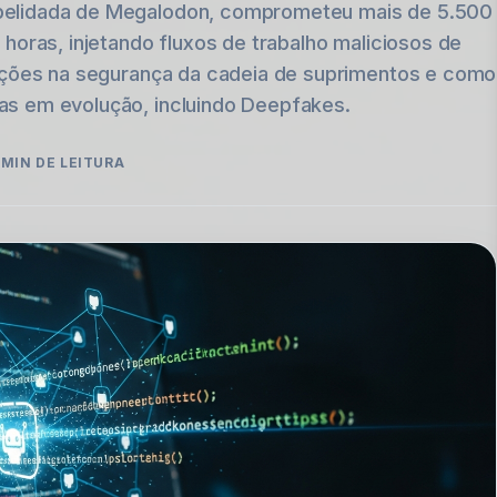
pelidada de Megalodon, comprometeu mais de 5.500
horas, injetando fluxos de trabalho maliciosos de
cações na segurança da cadeia de suprimentos e como
s em evolução, incluindo Deepfakes.
MIN DE LEITURA