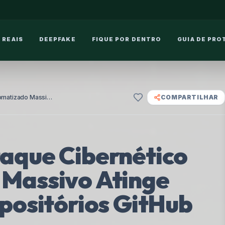
 REAIS
DEEPFAKE
FIQUE POR DENTRO
GUIA DE PRO
Megalodon: Ataque Cibernético Automatizado Massivo Atinge Milhares de Repositórios GitHub
COMPARTILHAR
aque Cibernético
Massivo Atinge
positórios GitHub