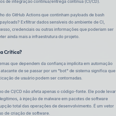
mos de integração contínua/entrega contínua (CI/CD).
abalho do GitHub Actions que continham payloads de bash
payloads? Exfiltrar dados sensíveis do ambiente de CI,
cesso, credenciais ou outras informações que poderiam ser
r ainda mais a infraestrutura do projeto.
 Crítica?
istemas que dependem da confiança implícita em automação
 atacante de se passar por um "bot" de sistema significa que
ticação de usuário podem ser contornadas.
o de CI/CD não afeta apenas o código-fonte. Ele pode levar
legítimos, à injeção de malware em pacotes de software
rrupção total das operações de desenvolvimento. É um vetor
o de criação de software.