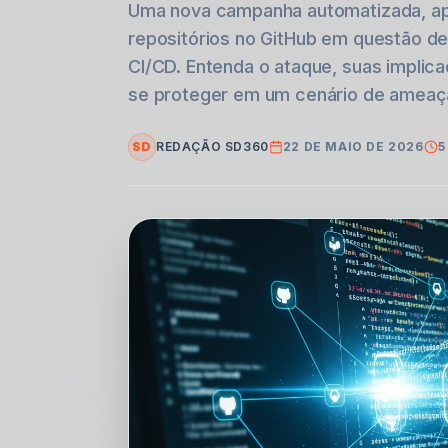
Uma nova campanha automatizada, a
repositórios no GitHub em questão de 
CI/CD. Entenda o ataque, suas impli
se proteger em um cenário de ameaça
SD
REDAÇÃO SD360
22 DE MAIO DE 2026
5