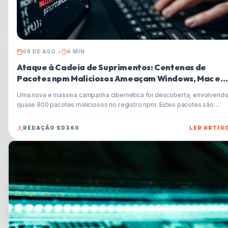
08 DE AGO.
•
6
MIN
Ataque à Cadeia de Suprimentos: Centenas de
Pacotes npm Maliciosos Ameaçam Windows, Mac e
Linux
Uma nova e massiva campanha cibernética foi descoberta, envolvend
quase 800 pacotes maliciosos no registro npm. Estes pacotes são
projetados para instalar Trojans de Acesso Remoto (RATs) e ladrões d
informações (infostealers) em sistemas Windows, macOS e Linux,
REDAÇÃO SD360
LER ARTIG
representando uma séria ameaça para desenvolvedores e empresas.