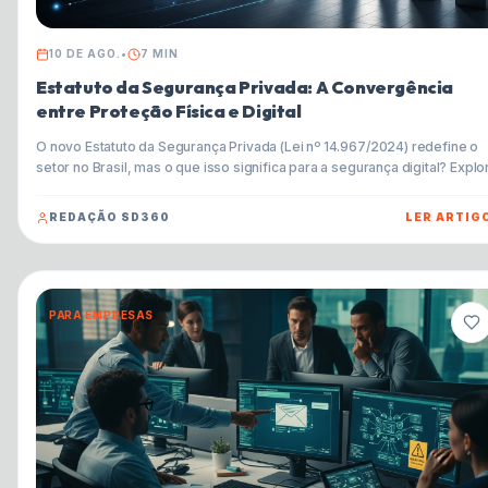
10 DE AGO.
•
7
MIN
Estatuto da Segurança Privada: A Convergência
entre Proteção Física e Digital
O novo Estatuto da Segurança Privada (Lei nº 14.967/2024) redefine o
setor no Brasil, mas o que isso significa para a segurança digital? Explo
como a legislação impulsiona a integração entre a proteção física e
cibernética, e prepare-se para os desafios e oportunidades de uma er
REDAÇÃO SD360
LER ARTIG
de ameaças híbridas.
PARA EMPRESAS