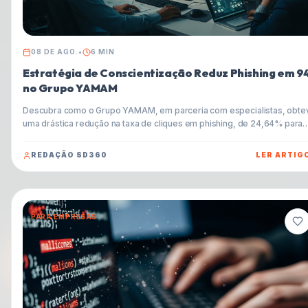
08 DE AGO.
•
6
MIN
Estratégia de Conscientização Reduz Phishing em 9
no Grupo YAMAM
Descubra como o Grupo YAMAM, em parceria com especialistas, obte
uma drástica redução na taxa de cliques em phishing, de 24,64% para
apenas 1,41%. Este artigo explora a importância da conscientização
contínua, o cenário brasileiro de cibersegurança e oferece dicas prátic
REDAÇÃO SD360
LER ARTIG
para proteger sua empresa contra as ameaças digitais mais sofisticada
incluindo deepfakes.
PARA EMPRESAS