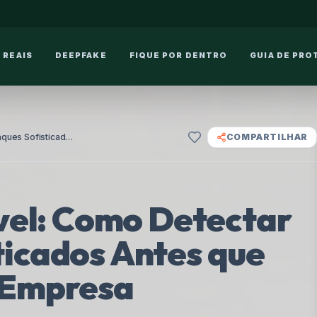
 REAIS
DEEPFAKE
FIQUE POR DENTRO
GUIA DE PRO
Phishing Invisível: Como Detectar Ataques Sofisticados Antes que Paralisem sua Empresa
COMPARTILHAR
ível: Como Detectar
ticados Antes que
 Empresa