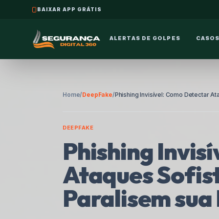
DETECTOR DE GOLPES
ALERTAS DE GOLPES
CASOS
Home
/
DeepFake
/
DEEPFAKE
Phishing Invis
Ataques Sofis
Paralisem sua