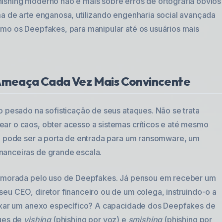
ishing moderno não é mais sobre erros de ortografia óbvios
ma de arte enganosa, utilizando engenharia social avançada
omo os Deepfakes, para manipular até os usuários mais
 Ameaça Cada Vez Mais Convincente
o pesado na sofisticação de seus ataques. Não se trata
ar o caos, obter acesso a sistemas críticos e até mesmo
ng pode ser a porta de entrada para um ransomware, um
nanceiras de grande escala.
primorada pelo uso de Deepfakes. Já pensou em receber um
eu CEO, diretor financeiro ou de um colega, instruindo-o a
aixar um anexo específico? A capacidade dos Deepfakes de
ques de
vishing
(phishing por voz) e
smishing
(phishing por