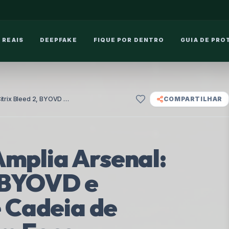
 REAIS
DEEPFAKE
FIQUE POR DENTRO
GUIA DE PRO
Ransomware Amplia Arsenal: Citrix Bleed 2, BYOVD e Credenciais de Cadeia de Suprimentos em Foco
COMPARTILHAR
mplia Arsenal:
, BYOVD e
e Cadeia de