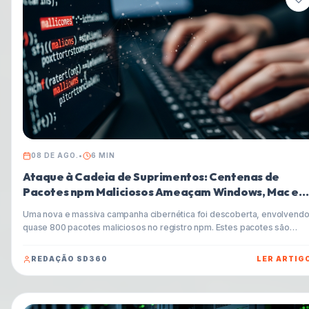
08 DE AGO.
•
6
MIN
Ataque à Cadeia de Suprimentos: Centenas de
Pacotes npm Maliciosos Ameaçam Windows, Mac e
Linux
Uma nova e massiva campanha cibernética foi descoberta, envolvend
quase 800 pacotes maliciosos no registro npm. Estes pacotes são
projetados para instalar Trojans de Acesso Remoto (RATs) e ladrões d
informações (infostealers) em sistemas Windows, macOS e Linux,
REDAÇÃO SD360
LER ARTIG
representando uma séria ameaça para desenvolvedores e empresas.