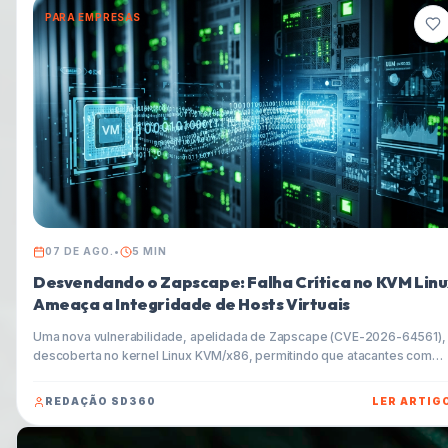
PARA EMPRESAS
07 DE AGO.
•
5
MIN
Desvendando o Zapscape: Falha Crítica no KVM Linu
Ameaça a Integridade de Hosts Virtuais
Uma nova vulnerabilidade, apelidada de Zapscape (CVE-2026-64561), 
descoberta no kernel Linux KVM/x86, permitindo que atacantes com
privilégios em máquinas virtuais convidadas (VMs) escapem do
isolamento e executem código diretamente no sistema host. Entenda o
REDAÇÃO SD360
LER ARTIG
riscos e como proteger seus ambientes virtualizados.