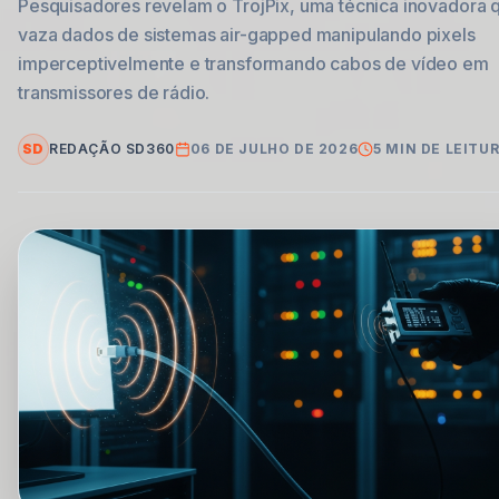
Pesquisadores revelam o TrojPix, uma técnica inovadora 
vaza dados de sistemas air-gapped manipulando pixels
imperceptivelmente e transformando cabos de vídeo em
transmissores de rádio.
SD
REDAÇÃO SD360
06 DE JULHO DE 2026
5
MIN DE LEITU