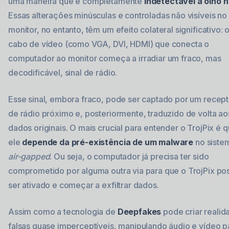
uma maneira que é completamente
indetectável a olho 
Essas alterações minúsculas e controladas não visíveis no
monitor, no entanto, têm um efeito colateral significativo: 
cabo de vídeo (como VGA, DVI, HDMI) que conecta o
computador ao monitor começa a irradiar um fraco, mas
decodificável, sinal de rádio.
Esse sinal, embora fraco, pode ser captado por um recept
de rádio próximo e, posteriormente, traduzido de volta ao
dados originais. O mais crucial para entender o TrojPix é 
ele
depende da pré-existência de um malware
no siste
air-gapped
. Ou seja, o computador já precisa ter sido
comprometido por alguma outra via para que o TrojPix po
ser ativado e começar a exfiltrar dados.
Assim como a tecnologia de
Deepfakes
pode criar realid
falsas quase imperceptíveis, manipulando áudio e vídeo p