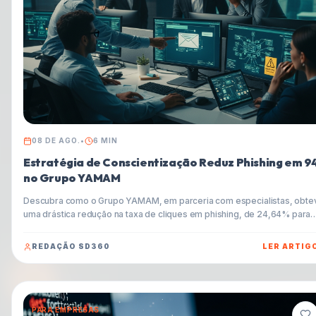
08 DE AGO.
•
6
MIN
Estratégia de Conscientização Reduz Phishing em 9
no Grupo YAMAM
Descubra como o Grupo YAMAM, em parceria com especialistas, obte
uma drástica redução na taxa de cliques em phishing, de 24,64% para
apenas 1,41%. Este artigo explora a importância da conscientização
contínua, o cenário brasileiro de cibersegurança e oferece dicas prátic
REDAÇÃO SD360
LER ARTIG
para proteger sua empresa contra as ameaças digitais mais sofisticada
incluindo deepfakes.
PARA EMPRESAS