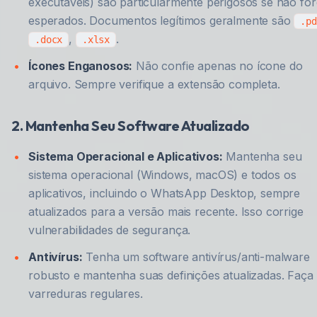
executáveis) são particularmente perigosos se não fo
esperados. Documentos legítimos geralmente são
.p
,
.
.docx
.xlsx
Ícones Enganosos:
Não confie apenas no ícone do
arquivo. Sempre verifique a extensão completa.
2. Mantenha Seu Software Atualizado
Sistema Operacional e Aplicativos:
Mantenha seu
sistema operacional (Windows, macOS) e todos os
aplicativos, incluindo o WhatsApp Desktop, sempre
atualizados para a versão mais recente. Isso corrige
vulnerabilidades de segurança.
Antivírus:
Tenha um software antivírus/anti-malware
robusto e mantenha suas definições atualizadas. Faça
varreduras regulares.