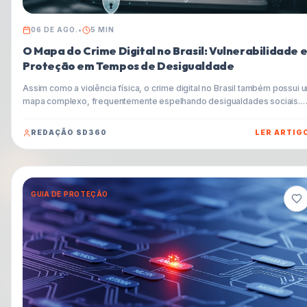
06 DE AGO.
•
5
MIN
O Mapa do Crime Digital no Brasil: Vulnerabilidade 
Proteção em Tempos de Desigualdade
Assim como a violência física, o crime digital no Brasil também possui 
mapa complexo, frequentemente espelhando desigualdades sociais.
Entenda como criminosos exploram essas brechas e aprenda estratég
essenciais para proteger seus dados e finanças neste cenário.
REDAÇÃO SD360
LER ARTIG
GUIA DE PROTEÇÃO