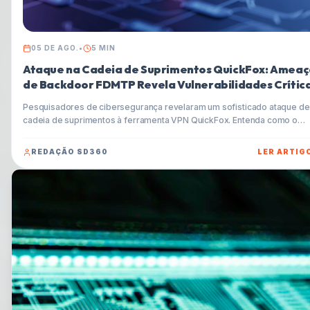
05 DE AGO.
•
5
MIN
Ataque na Cadeia de Suprimentos QuickFox: Ameaç
de Backdoor FDMTP Revela Vulnerabilidades Crític
Pesquisadores de cibersegurança revelaram um sofisticado ataque de
cadeia de suprimentos à ferramenta VPN QuickFox. Entenda como o
instalador do Windows foi trojanizado para entregar o backdoor FDMT
e aprenda dicas essenciais para proteger-se contra esse tipo de
REDAÇÃO SD360
LER ARTIG
ameaça.