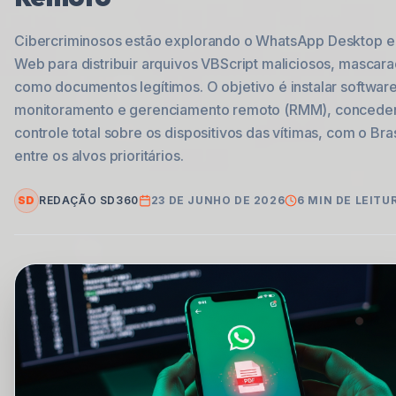
Cibercriminosos estão explorando o WhatsApp Desktop e
Web para distribuir arquivos VBScript maliciosos, mascar
como documentos legítimos. O objetivo é instalar softwar
monitoramento e gerenciamento remoto (RMM), concede
controle total sobre os dispositivos das vítimas, com o Bras
entre os alvos prioritários.
SD
REDAÇÃO SD360
23 DE JUNHO DE 2026
6
MIN DE LEITU