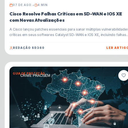
07 DE AGO.
•
4
MIN
Cisco Resolve Falhas Críticas em SD-WAN e IOS XE
com Novas Atualizações
A Cisco lançou patches essenciais para sanar múltiplas vulnerabilidade
críticas em seus softwares Catalyst SD-WAN e IOS XE, incluindo falhas
com pontuação CVSS de 9.8. Entenda o impacto e como proteger sua
infraestrutura.
REDAÇÃO SD360
LER ARTIG
GUIA DE PROTEÇÃO